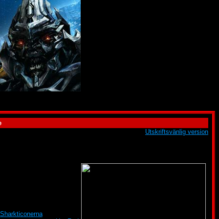
e
Utskriftsvänlig version
e, den enda överlevande av
Sharkticonerna
och