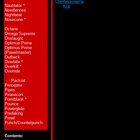
Quintessonerna
som är hans dödsfiender. Han är
Nautilator
*
och
Kup
när de tar sig an Sharkticonerna.
Needlenose
Egenskaper:
Han slåss endast när han är atta
Nightbeat
eldstenar med när han måste gå till attack eller
Nosecone
*
Octane
Omega Supreme
Onslaught
Optimus Prime
Optimus Prime
(Powermaster)
Outback
Overbite
*
Overkill
*
Override
Packrat
Perceptor
Pipes
Piranacon
Pointblank
*
Pounce
Powerglide
Predaking
Prowl
Punch/Counterpunch
Contents: