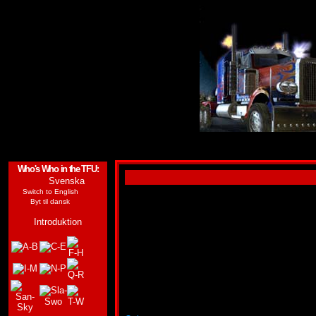
Who's Who in the TFU:
Svenska
Switch to English
WHEELIE
Byt til dansk
Introduktion
GRUPP:
AUTOBOTERNA
FUNKTION:
ÖVERLEVARE
FÖRSTA FRAMTRÄDANDE:
THE TRANSFORM
"Endast de vilda ska leva."
Typ:
Wheelie är den vilda pojken på planeten 
hans patrull, som hållit sig vid liv med hjälp