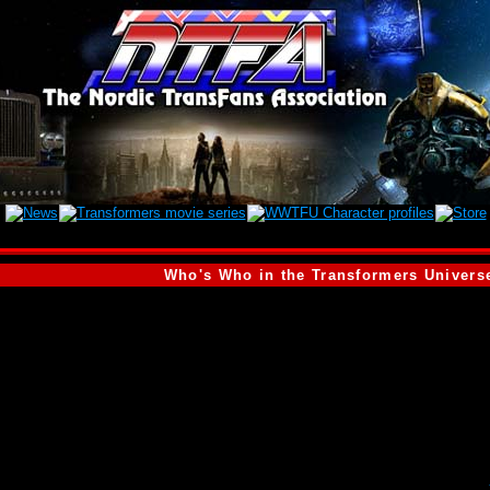
Who's Who in the Transformers Univers
ERS: THE MOVIE # 3
Quintesson - en Autobotliknande yngling vilsekommen när hans skepp störtad
 av list och oförfärat smygande. Han talar i udda rimmande meningar och avskyr