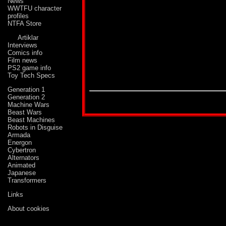
News
WWTFU character
profiles
NTFA Store
Artiklar
Interviews
Comics info
Film news
PS2 game info
Toy Tech Specs
Generation 1
Generation 2
Den här faktasidan har översatts från engelska
Machine Wars
Beast Wars
Beast Machines
Robots in Disguise
Armada
Energon
Cybertron
Alternators
Animated
Japanese
Transformers
Links
About cookies