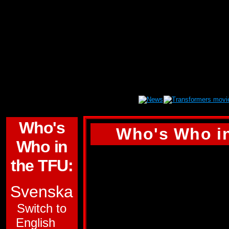
Who's
Who's Who in
Who in
INFERNO
the TFU:
GRUPP:
AUTOBO
Svenska
FUNKTION:
LIVR
Switch to
English