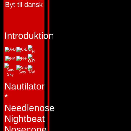
"Ingen rök utan att
Byt til dansk
upp"
Typ:
"Ju hetare, de
Introduktion
brukar Inferno säg
talar han inte bar
Hans förkärlek för 
kamp ökar med dess
en egenskap som v
Nautilator
av både vän och f
*
om hans huvudsyfte
Needlenose
livrädda, hamnar ha
Nightbeat
stridens hetta och 
Nosecone