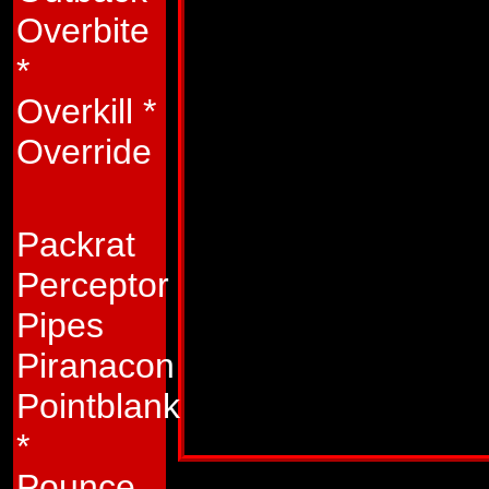
elektromagnetisk st
Overbite
speciella elektrod
*
sina händer, kan h
Overkill
*
skjuta ut kortdista
Override
syret.
Svagheter:
Inferno
Packrat
som kan ställa til
Perceptor
kollegor. Hans spec
Pipes
av de minst rörliga
Piranacon
Pointblank
Publicerad i:
Transformers 3/1989
*
Pounce