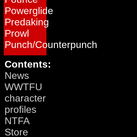
Powerglide
Predaking
Prowl
Punch/Counterpunch
Contents:
News
WWTFU
character
profiles
NTFA
Store