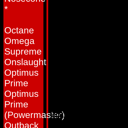
bra där. Om det ä
*
klagar på honom, gä
allmänhet att han in
Octane
till sin uppgift. Men
Omega
att han vill så myc
Supreme
klaga på.
Onslaught
Egenskaper:
Som f
Optimus
alla egenskaper. S
Prime
av Autoboterna. Ha
Optimus
som gör honom mot
Prime
upp till 8000 grad
(Powermaster)
skjuter inte bara 
Outback