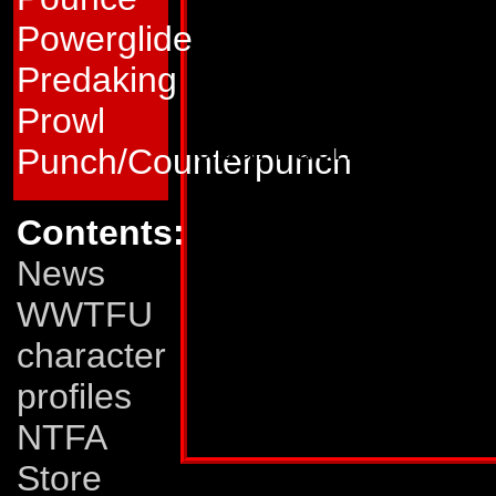
försvarsvapen. Apef
Powerglide
till för att transpo
Predaking
annan, där han sed
Prowl
apa. l denna skepn
Punch/Counterpunch
vilket kommer väl t
och sabotera fiende
Contents:
News
Svagheter:
Briste
WWTFU
sårbar som flygpla
character
också vara en häms
profiles
Publicerad i:
Transformers 9/1989
NTFA
Store