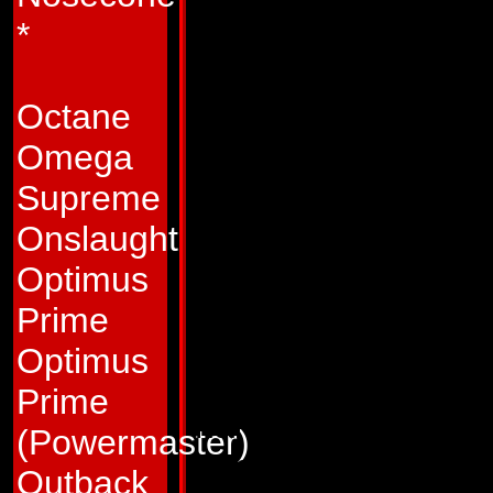
som en insmord tu
*
han spottar bränsl
sådant som andra a
Octane
är populär bland s
Omega
faktiskt tvärtom. H
Supreme
han får en uppgift, 
Onslaught
Många säger att ha
Optimus
täckmantel för en 
Prime
sidan säger andra 
Optimus
ett försök att dölja
Prime
hans hjärna koppl
(Powermaster)
som han är binärt
Outback