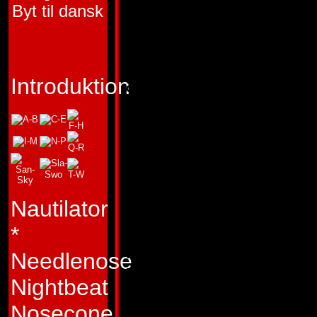
Byt til dansk
FUNKTION:
SABO
"Vidrighet är inget
är en konstart!"
Introduktion
Typ:
Att slå sig för 
bepansrade bröst 
diskreta Apeface n
Han är även känd f
Nautilator
förolämpa alla han
*
Han kör klumpigt 
Needlenose
helst utan att be 
Nightbeat
byter aldrig fett, s
Nosecone