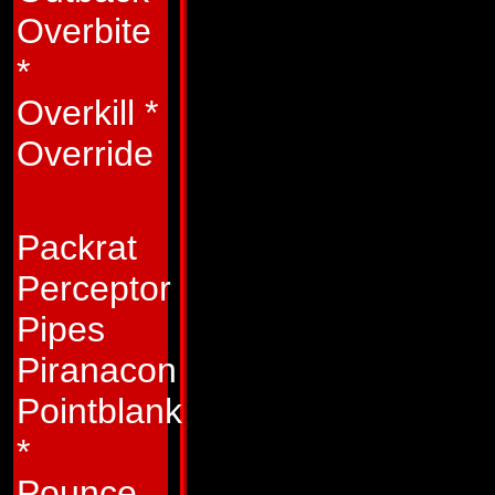
beteende om möjlig
Overbite
osäkra Spasma komm
*
Faderns misslycka
Overkill
*
mer värdelös, vilket
Override
forcerad röst. Han 
Bedragar-Headmaste
Packrat
känslomässig stabil
Perceptor
än någonsin för sa
Pipes
Egenskaper:
Som j
Piranacon
som går på flytand
Pointblank
5 000 km/tim. Han 
*
noskonen, något s
Pounce