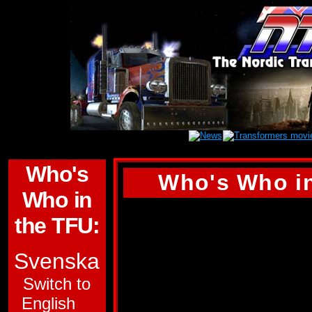
Who's
Who's Who in
Who in
APEFACE
the TFU:
GRUPP:
BEDRAG
Svenska
UNDERGRUPP:
Switch to
English
HEADMASTERS