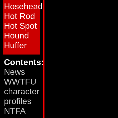
Hosehead
vaporator som kan 
Hot Rod
denne blir overksa
Hot Spot
huggtänder i en leg
Hound
Han kan flyga (med 
Huffer
runt 75 km/tim. Me
mycket bränsle, oc
Contents:
kraftiga bakben at
News
cirka 5 km.
WWTFU
Svagheter:
Grotus
character
(djurvarelsen) och f
profiles
onödan. Detta leder t
NTFA