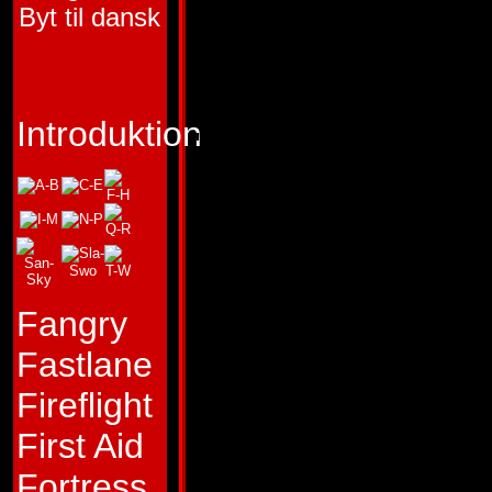
FUNKTION:
MILI
Byt til dansk
FÖRSTA FRAMT
JUST HÄR
Introduktion
"Om det inte är roli
är det inte värt att 
Typ:
Allt är ett skä
Grotusque, och...
säger... varför skul
Fangry
det, när det enda
Fastlane
honom är när han se
Fireflight
spegeln! Även om 
First Aid
betvivlar att Prim
Fortress