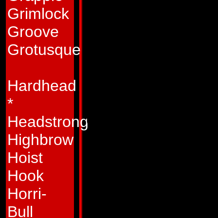
hans mod är legend
Grimlock
ser livet i stort s
Groove
anledning att ha en
Grotusque
skulle inte krig ku
"Om det inte var de
Hardhead
det!" Han kan lyckas
*
Grotusque är en bri
Headstrong
analytiskt sinne so
Highbrow
hans ställning.
Hoist
Hook
Egenskaper:
Grotu
Horri-
ytterst strävsam, 
Bull
till en fiende att 