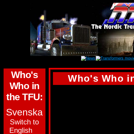
Who's
Who's Who in
Who in
GROTUSQUE
the TFU:
Svenska
GRUPP:
AUTOBO
Switch to
UNDERGRUPP:
M
English