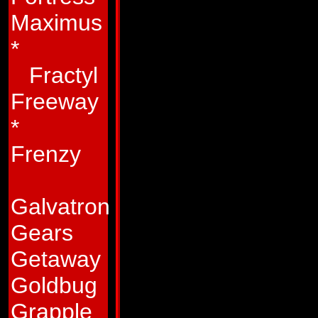
som en del i en sto
Maximus
plan, undrar han v
*
skapare tänkte på 
Fractyl
åstadkom den varels
Freeway
för mycket höggrad
*
Grotusques åsikt! 
Frenzy
livsinställning är l
Autobot-kamrater. 
Galvatron
att Grotusque kunde
Gears
med under en hård s
Getaway
skämtar han. Men det
Goldbug
Grotusque är inte b
Grapple