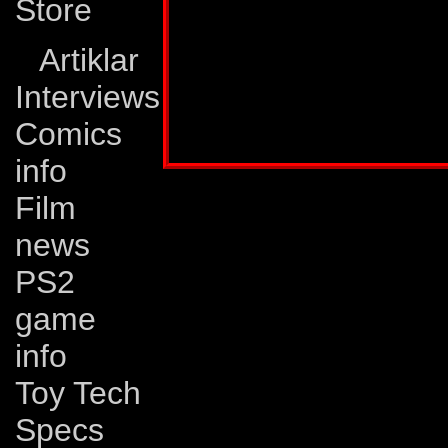
den mer sårbara rob
Store
skador. Grotusque
Artiklar
kan lätt förstöras.
Interviews
Publicerad i:
Transformers 5/1991
Comics
info
Film
news
PS2
game
info
Toy Tech
Specs