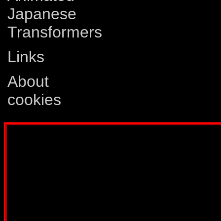
Japanese
Transformers
Links
About
cookies
Disclaimer: This website is not created
Comics, Dreamwave Productions, Devil'
IDW Publishing, Atari, Melbourne Hous
other company whose characters or prod
way intended to infringe on the copyri
been created for informatio
Webmaster:
Lars Eri