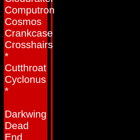
igen, när ett extra 
Computron
upp. När det är för
Cosmos
uselt för andra Aut
Crankcase
Repugnus som klipp
Crosshairs
mer motbjudande d
*
det. Vissa säger at
Cutthroat
Autoboternas märk
Cyclonus
Autobot. Men som v
*
krig emellanåt insa
och det är där kri
Darkwing
pass. Även om det h
Dead
Repugnus bra på det
End