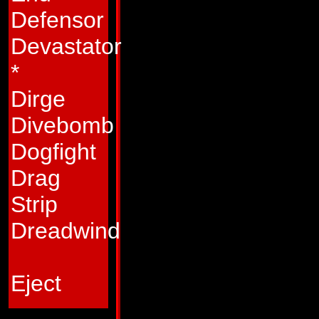
och överglänser s
Defensor
Repugnus kan inte b
Devastator
för att skaffa info
*
skadlig desinforma
Dirge
undergräver morale
Divebomb
Repugnus är en bit
Dogfight
Egenskaper:
Som 
Drag
och röntgensyn, ov
Strip
spionverksamhet. 
Dreadwind
centra kan både a
och stroboskopiska
Eject
fienden. Både som 