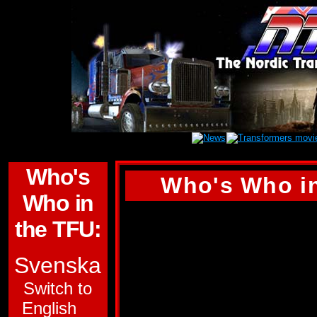
Who's
Who's Who in
Who in
REPUGNUS
the TFU:
GRUPP:
AUTOBO
Svenska
FUNKTION:
KONT
Switch to
English