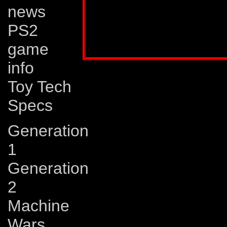
news
bli attackerad av e
PS2
Publicerad i:
Transformers 6/1991
game
info
Toy Tech
Specs
Generation
1
Generation
2
Machine
Wars