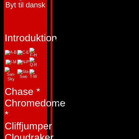
"Inget jobb är så 
Byt til dansk
jag inte kan utföra 
Typ:
Repugnus har
Introduktion
som är lika vämjel
utseende. Han har e
språk och ett frukt
temperarnent och är
asocial. Han vägrar
Chase
*
lyda order, och ha
Chromedome
överordnade. Fler
*
sparkats ut ur Aut
Cliffjumper
för att bli ombedd 
Cloudraker