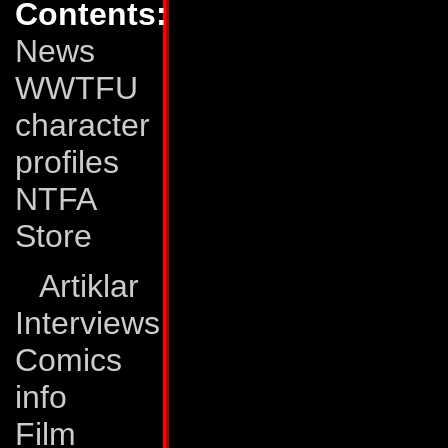
Contents:
svår att såra, men
News
Hans superhärdade 
WWTFU
elektromagnetiska 
character
igenom nästan vilk
profiles
ingen tilltro till 
NTFA
han kan uppnå det
Store
nävar och klor... i n
Artiklar
Svagheter:
Det fak
Interviews
på Repugnus, gör a
Comics
kolleger, även i st
info
utsatt för större ri
Film
att det ryktas att h