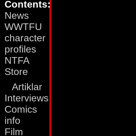
Contents:
svår att såra, men
News
Hans superhärdade 
WWTFU
elektromagnetiska 
character
igenom nästan vilk
profiles
ingen tilltro till 
NTFA
han kan uppnå det
Store
nävar och klor... i n
Artiklar
Svagheter:
Det fak
Interviews
på Repugnus, gör a
Comics
kolleger, även i st
info
utsatt för större ri
Film
att det ryktas att h