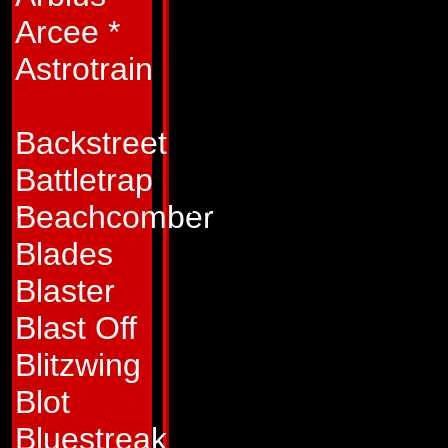
igen, när ett extra 
Arcee
*
upp. När det är för
Astrotrain
uselt för andra Aut
Repugnus som klipp
Backstreet
mer motbjudande d
Battletrap
det. Vissa säger at
Beachcomber
Autoboternas märk
Blades
Autobot. Men som v
Blaster
krig emellanåt insa
Blast Off
och det är där kri
Blitzwing
pass. Även om det h
Blot
Repugnus bra på det
Bluestreak