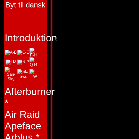
"Inget jobb är så 
Byt til dansk
jag inte kan utföra 
Typ:
Repugnus har
Introduktion
som är lika vämjel
utseende. Han har e
språk och ett frukt
temperarnent och är
asocial. Han vägrar
Afterburner
lyda order, och ha
*
överordnade. Fler
Air Raid
sparkats ut ur Aut
Apeface
för att bli ombedd 
Arblus
*