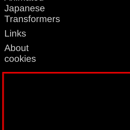
Japanese
Transformers
Links
About
cookies
Disclaimer: This website is not created
Comics, Dreamwave Productions, Devil'
IDW Publishing, Atari, Melbourne Hous
other company whose characters or prod
way intended to infringe on the copyri
been created for informatio
Webmaster:
Lars Eri