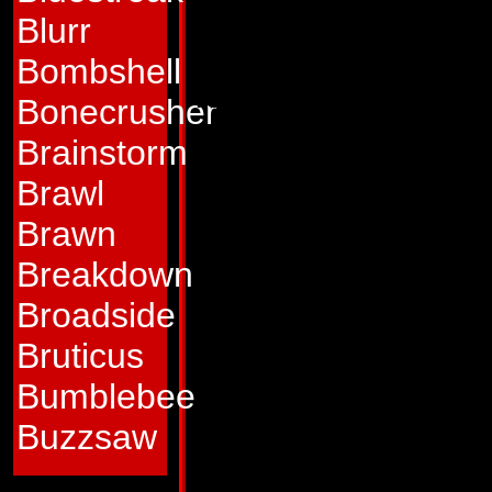
och överglänser s
Blurr
Repugnus kan inte b
Bombshell
för att skaffa info
Bonecrusher
skadlig desinforma
Brainstorm
undergräver morale
Brawl
Repugnus är en bit
Brawn
Egenskaper:
Som 
Breakdown
och röntgensyn, ov
Broadside
spionverksamhet. 
Bruticus
centra kan både a
Bumblebee
och stroboskopiska
Buzzsaw
fienden. Både som 