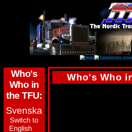
Who's
Who's Who in
Who in
REPUGNUS
the TFU:
GRUPP:
AUTOBO
Svenska
FUNKTION:
KONT
Switch to
English