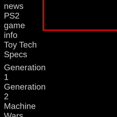
news
bli attackerad av e
PS2
Publicerad i:
Transformers 6/1991
game
info
Toy Tech
Specs
Generation
1
Generation
2
Machine
Wars