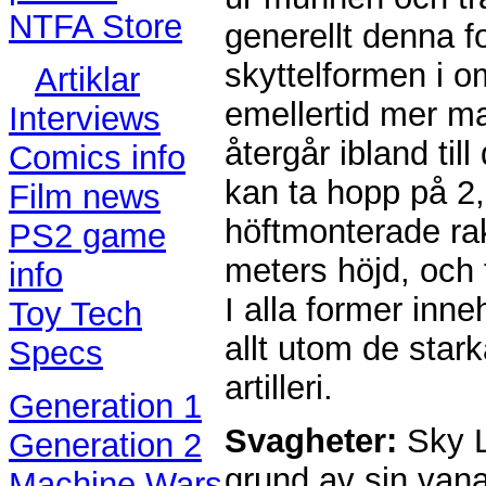
NTFA Store
generellt denna fo
skyttelformen i 
Artiklar
emellertid mer ma
Interviews
återgår ibland ti
Comics info
kan ta hopp på 2,
Film news
höftmonterade rak
PS2 game
meters höjd, och t
info
I alla former inn
Toy Tech
allt utom de star
Specs
artilleri.
Generation 1
Svagheter:
Sky L
Generation 2
grund av sin vana 
Machine Wars