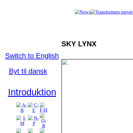
Who's Who 
Who's Who in
the TFU:
SKY LYNX
Svenska
Switch to English
Byt til dansk
Introduktion