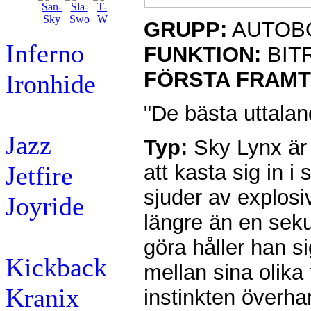
GRUPP:
AUTOB
Inferno
FUNKTION:
BIT
FÖRSTA FRAM
Ironhide
"De bästa uttalan
Jazz
Typ:
Sky Lynx är 
att kasta sig in i
Jetfire
sjuder av explosiv
Joyride
längre än en seku
göra håller han s
Kickback
mellan sina olika 
Kranix
instinkten överha