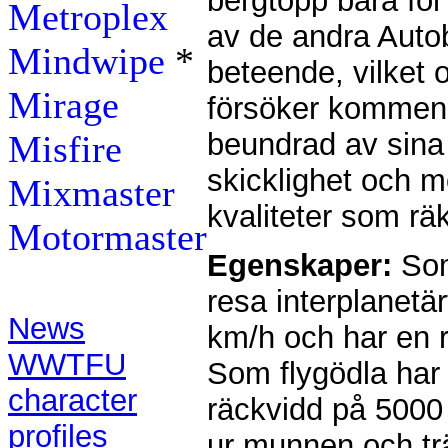
bergtopp bara fö
Metroplex
av de andra Autob
Mindwipe
*
beteende, vilket 
Mirage
försöker kommend
beundrad av sina 
Misfire
skicklighet och m
Mixmaster
kvaliteter som rä
Motormaster
Egenskaper:
Som
Contents:
resa interplanetä
News
km/h och har en 
WWTFU
Som flygödla har
character
räckvidd på 5000
profiles
ur munnen och tr