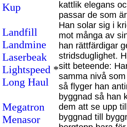
kattlik elegans 
Kup
passar de som är
Han solar sig i kr
Landfill
mot många av sin
Landmine
han rättfärdigar 
stridsduglighet.
Laserbeak
sitt beteende: Ha
Lightspeed
*
samma nivå som d
Long Haul
så flyger han ant
byggnad så han k
Megatron
dem att se upp ti
byggnad till byggna
Menasor