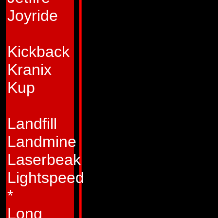
långt håll. "Det sätt
Joyride
kretskorten", skrat
alla flygande Auto
Kickback
den mest orädde,
Kranix
somliga kallar ho
Kup
stark och elektris
i första hand är att
Landfill
inblandad i, så upp
Landmine
under ett krig!
Laserbeak
Egenskaper:
Air R
Lightspeed
2.5 Mach och har e
*
skjuta värmesökan
Long