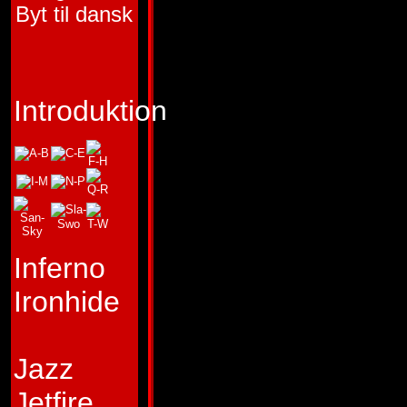
Byt til dansk
FLYGANDE AUTO
FUNKTION:
KRIG
FÖRSTA FRAMT
Introduktion
TRANSFORMERS 
"Se efter först, han
Karaktär:
Air Raid 
överraskningar. Han
Inferno
plötsligt gå till att
Ironhide
grupp Bedragare, v
flyger eller finns 
Jazz
framför att skjuta 
Jetfire