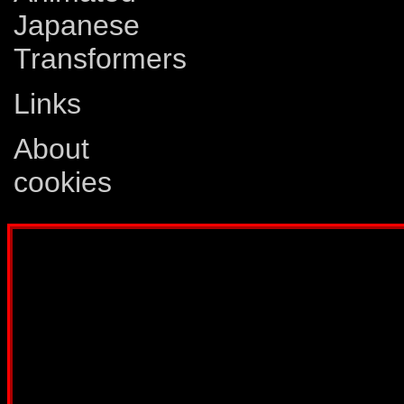
Japanese
Transformers
Links
About
cookies
Disclaimer: This website is not created
Comics, Dreamwave Productions, Devil'
IDW Publishing, Atari, Melbourne Hous
other company whose characters or prod
way intended to infringe on the copyri
been created for informatio
Webmaster:
Lars Eri