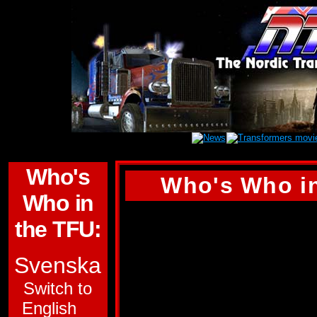
Who's
Who's Who in
Who in
AIR RAID
the TFU:
GRUPPTILLHÖRI
Svenska
AUTOBOTERNA
Switch to
English
UNDERAVDELNIN