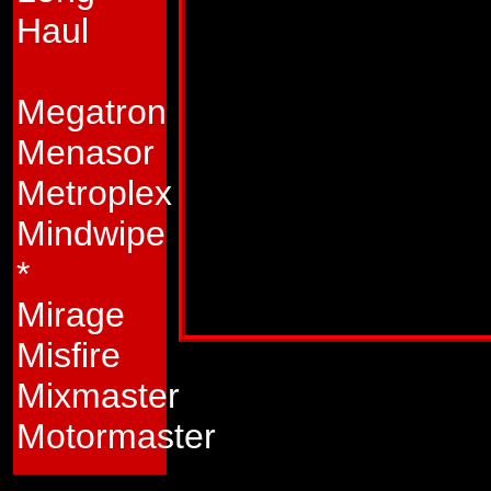
åstadkomma en rota
Haul
de starkaste mater
kombination med d
Megatron
jätteroboten som 
Menasor
Metroplex
Svagheter:
Hans o
Mindwipe
sårbar för motattac
*
Publicerad i:
Transformers 3/1987.
Mirage
Misfire
Mixmaster
Motormaster