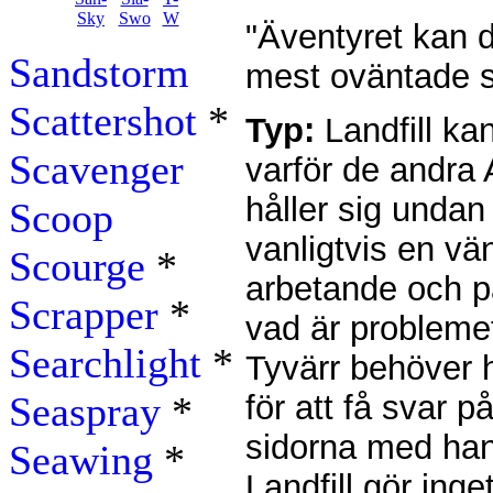
"Äventyret kan 
Sandstorm
mest oväntade st
Scattershot
*
Typ:
Landfill kan
Scavenger
varför de andra
håller sig unda
Scoop
vanligtvis en vän
Scourge
*
arbetande och påli
Scrapper
*
vad är problemet
Searchlight
*
Tyvärr behöver h
Seaspray
*
för att få svar p
sidorna med han
Seawing
*
Landfill gör ing