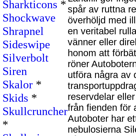
Sharkticons
*
spår av ruttna re
Shockwave
överhöljd med i
Shrapnel
en veritabel rull
vänner eller dir
Sideswipe
honom att förbät
Silverbolt
röner Autobotern
Siren
utföra några av
Skalor
*
transportuppdrag
Skids
*
reservdelar elle
från fienden för 
Skullcruncher
Autoboter har ett
*
nebulosierna Sil