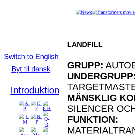
Who's Who 
Who's Who in
the TFU:
LANDFILL
Svenska
Switch to English
GRUPP:
AUTO
Byt til dansk
UNDERGRUPP
TARGETMAST
Introduktion
MÄNSKLIG KO
SILENCER OCH
FUNKTION:
MATERIALTRA