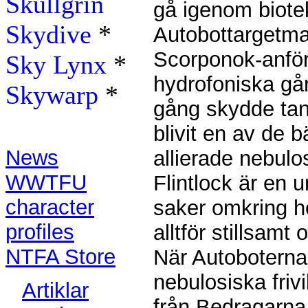
Skullgrin
gå igenom biotek
Skydive
*
Autobottargetmas
Scorponok-anför
Sky Lynx
*
hydrofoniska gå
Skywarp
*
gång skydde tan
Contents:
blivit en av de 
News
allierade nebulos
WWTFU
Flintlock är en 
character
saker omkring h
profiles
alltför stillsam
NTFA Store
När Autoboterna
nebulosiska friv
Artiklar
från Bedragarna,