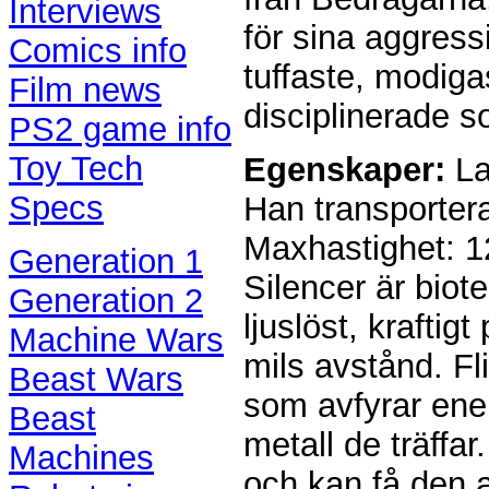
Interviews
för sina aggres
Comics info
tuffaste, modig
Film news
disciplinerade s
PS2 game info
Toy Tech
Egenskaper:
Lan
Specs
Han transporterar
Maxhastighet: 1
Generation 1
Silencer är biote
Generation 2
ljuslöst, kraftig
Machine Wars
mils avstånd. Fli
Beast Wars
som avfyrar ener
Beast
metall de träffa
Machines
och kan få den at