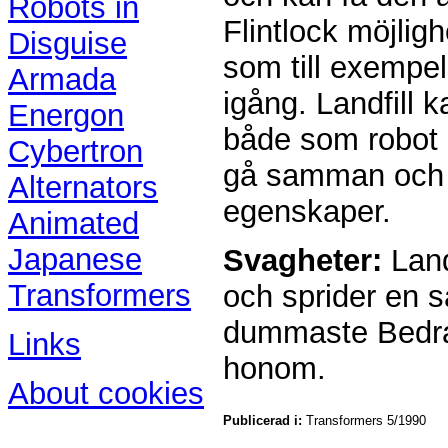
Robots in
Flintlock möjligh
Disguise
som till exempe
Armada
igång. Landfill 
Energon
både som robot o
Cybertron
gå samman och 
Alternators
egenskaper.
Animated
Japanese
Svagheter:
Landf
Transformers
och sprider en så
dummaste Bedraga
Links
honom.
About cookies
Publicerad i:
Transformers 5/1990