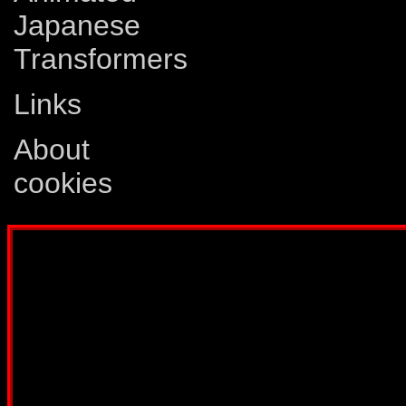
Japanese
Transformers
Links
About
cookies
Disclaimer: This website is not created
Comics, Dreamwave Productions, Devil'
IDW Publishing, Atari, Melbourne Hous
other company whose characters or prod
way intended to infringe on the copyri
been created for informatio
Webmaster:
Lars Eri