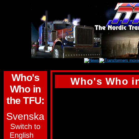
Who's
Who's Who in
Who in
SLAPDASH
the TFU:
GRUPP:
AUTOBO
Svenska
UNDERGRUPP:
Switch to
English
POWERMASTER