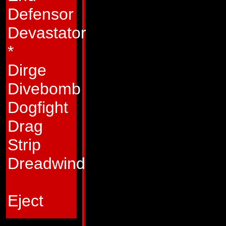
gärna gör honom de
Defensor
På Hi Q lndustrial
Devastator
Nebulos, specialis
*
Under ledning av s
Dirge
lyckades få det ge
Divebomb
att nebulosierna ku
Dogfight
bränsleresurser. D
Drag
kom till Nebulos fö
Strip
Robotarna blev näm
Dreadwind
senare kom Bedra
hotade planeten. En
Eject
jaga iväg den livsfa