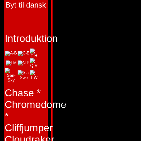
Byt til dansk
MÄNSKLIG KOMP
LUBE
FUNKTION:
Introduktion
ANFALLSKRIGAR
"Ibland, om man v
tillräckligt länge, l
problem av sig själ
Chase
*
Typ:
Slapdash är i
Chromedome
lagmedlem. Han är t
*
försumlig och slar
Cliffjumper
sällan någonting o
Cloudraker