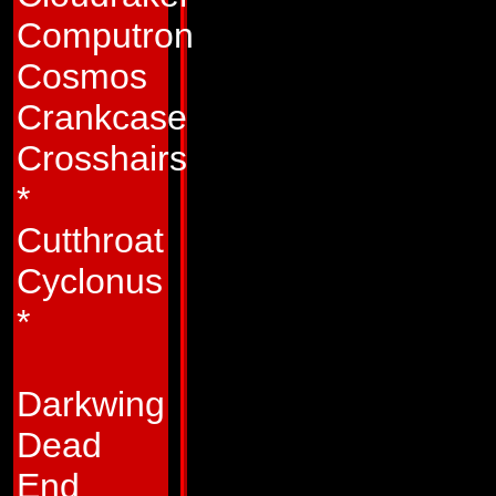
strategier som till
Computron
Autoboterna i strid
Cosmos
glömmer att progr
Crankcase
Han är känd för att 
Crosshairs
eller ännu värre, ut
*
Ibland glömmer han
Cutthroat
sin binärt anslutn
Cyclonus
att förvandla sig. D
*
som får betala pri
får täcka upp för 
Darkwing
de får bogsera hono
Dead
hans bränsle är slu
End