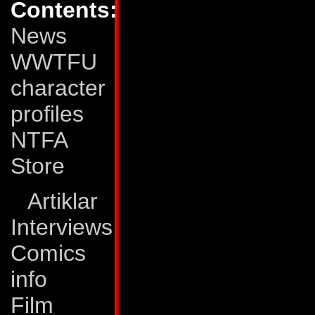
giftfritt bränsle va
Contents:
själva. Ironiskt no
News
bestämma sig för at
WWTFU
hade försökt skräm
character
genomgick Powerma
profiles
kopplad till Slapda
NTFA
Autoboternas kamp
Store
Egenskaper:
Slapd
Artiklar
denna skepnad ka
Interviews
1000 km/tim och ha
Comics
kommer ihåg att fy
info
är han beväpnad me
Film