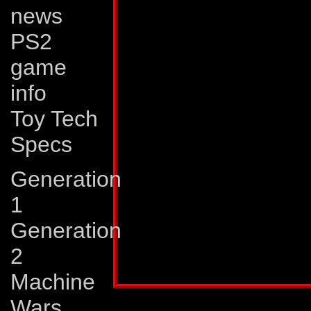
pistol, som kan ne
news
nästan vilken mask
PS2
träffar. Han använ
game
kan förvandla sig t
info
han som dennes kr
Toy Tech
vilken energikälla s
Specs
Svagheter:
Praktis
Generation
är självförvållade 
1
oförsiktighet är ut
Generation
2
Publicerad i:
Transformers 6/1990
Machine
Wars