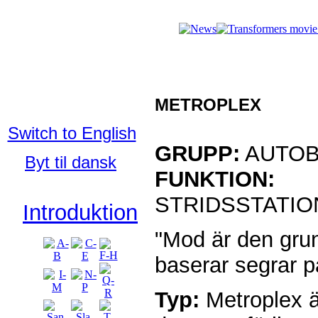
Who's Who 
Who's Who in
the TFU:
METROPLEX
Svenska
Switch to English
GRUPP:
AUTOB
Byt til dansk
FUNKTION:
STRIDSSTATIO
Introduktion
"Mod är den gr
baserar segrar p
Typ:
Metroplex ä