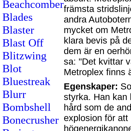
Beachcomber
främsta stridslin
Blades
andra Autobotern
Blaster
mycket om Metro
klara bevis på de
Blast Off
dem är en oerhö
Blitzwing
sa: "Det kvittar
Blot
Metroplex finns är
Bluestreak
Egenskaper:
So
Blurr
styrka. Han kan l
Bombshell
hård som de and
explosion för at
Bonecrusher
högenergikanone