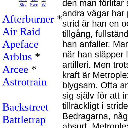
den man förlitar s
andra vägar har 
Afterburner
*
strid är han en 
Air Raid
tillgång, fullstän
Apeface
han anfaller. Ma
när han släpper l
Arblus
*
artilleri. Men tr
Arcee
*
kraft är Metrople
Astrotrain
blygsam. Ofta a
sig själv för att i
Backstreet
tillräckligt i stri
Bedragarna, någ
Battletrap
absurt. Metroplex