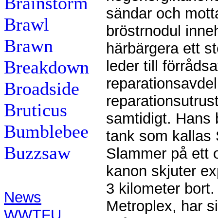
Brainstorm
sändar och mott
Brawl
bröstrnodul inneh
Brawn
härbärgera ett s
Breakdown
leder till förråd
reparationsavdel
Broadside
reparationsutrus
Bruticus
samtidigt. Hans b
Bumblebee
tank som kallas
Buzzsaw
Slammer på ett 
kanon skjuter ex
Contents:
3 kilometer bort.
News
Metroplex, har 
WWTFU