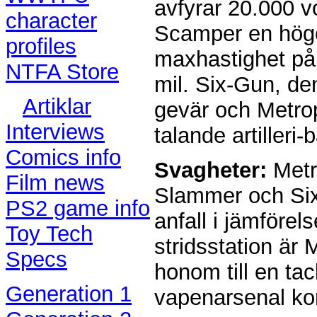
avfyrar 20.000 v
character
Scamper en högen
profiles
maxhastighet på 
NTFA Store
mil. Six-Gun, den
Artiklar
gevär och Metrop
Interviews
talande artilleri-b
Comics info
Svagheter:
Metr
Film news
Slammer och Six-G
PS2 game info
anfall i jämföre
Toy Tech
stridsstation är
Specs
honom till en ta
Generation 1
vapenarsenal ko