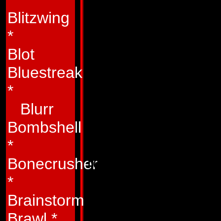
100 km og kan tr�n
Blitzwing
terr�n. Han er udr
*
Blot
ioniske-, elektrost
Bluestreak
som g�r ham i stan
*
sammens�tning af 
Blurr
P� denne m�de er h
Bombshell
deres s�gen efter 
*
robot er han ualmi
Bonecrusher
*
sv�r at ramme.
Brainstorm
Svagheder:
Mental
Brawl
*