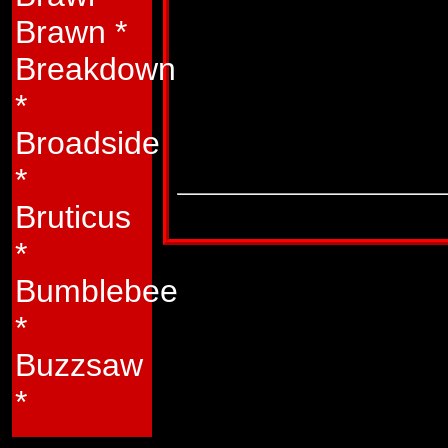
Beachcombers fun
Brawn
*
er forholdsvis st�
Breakdown
som "k�ret�j".
*
Broadside
Stammer fra:
Tran
*
Bruticus
Denne figur-profil er transkriberet fra den dan
*
Bumblebee
*
Buzzsaw
*