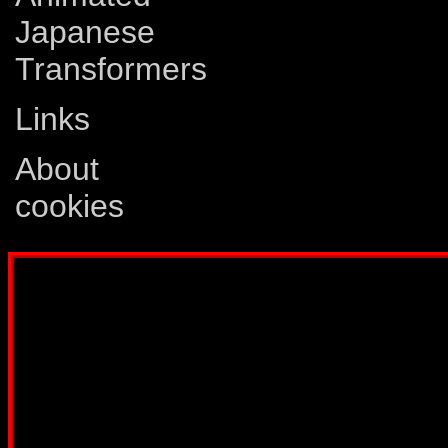
Japanese
Transformers
Links
About
cookies
Disclaimer: This website is not created
Comics, Dreamwave Productions, Devil'
IDW Publishing, Atari, Melbourne Hous
other company whose characters or prod
way intended to infringe on the copyri
been created for informatio
Webmaster:
Lars Eri