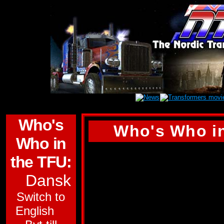
Who's
Who's Who in
Who in
BEACHCOMBER
the TFU:
Dansk
Gruppe:
Autobot.
Switch to
Funktion:
Geolog.
English