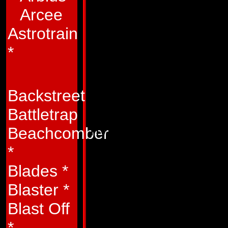
p� afstand af kri
Arcee
Autoboterne og Be
Astrotrain
f�ler han sig lykk
*
han kvitte de sp�nd
rent tekniske effekt
Backstreet
meste yderst afslap
Battletrap
hvis der var brug 
Beachcomber
g�re alt for Autobo
*
Blades
*
ved, at han aldrig v
Blaster
*
vundet.
Blast Off
Egenskaber:
Beac
*