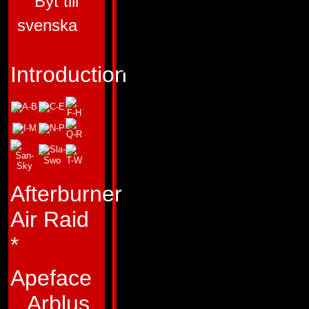
Byt till
"L�r at kende den i
svenska
inden du interesser
ydre!"
Introduction
Profil:
Beachcombe
interesseret i krig.
foretage lange, e
ud i �de �rkener 
Afterburner
uvejsomme vildmar
Air Raid
langs utilg�ngelig
*
kyststr�kninger. 
Apeface
s�danne lejlighed
Arblus