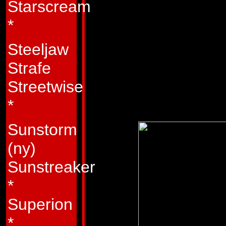
Starscream
tiden. Hvis han 
*
han ikke udnytte s
Steeljaw
modstanderne. Dett
Strafe
v�ret t�t p� at bliv
Streetwise
Stammer fra:
Tran
*
Sunstorm
(ny)
Sunstreaker
*
Superion
*