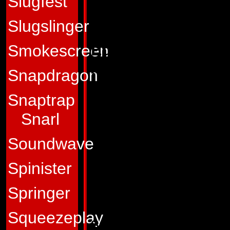
Slugfest
indenfor Bedrager
siger: "Han giver 
Slugslinger
Egenskaber:
Som j
Smokescreen
turbinemotorer en 
Snapdragon
nervecentre. (Pri
Snaptrap
Ofret bliver desor
Snarl
lydangreb fra Dirg
Soundwave
om at holde sig u
Spinister
udstyret med to ra
Springer
Svagheder:
For at
Squeezeplay
soldat, m� Dirge h