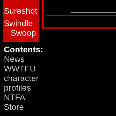
Sureshot
Denne figur-profil er transkriberet fra den dan
Swindle
Swoop
Contents:
News
WWTFU
character
profiles
NTFA
Store