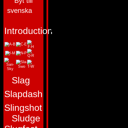
Byt till
"En bange robot er
svenska
robot."
Profil:
Lyden af Di
Introduction
udl�ser altid frygt
Autoboterne, og de
Dirge udnytter over
fjender. Erfaringen
Slag
at frygt kan lamme
Slapdash
milit�re enheder.
Slingshot
behandler frygten
Sludge
pianist k�rtegner 