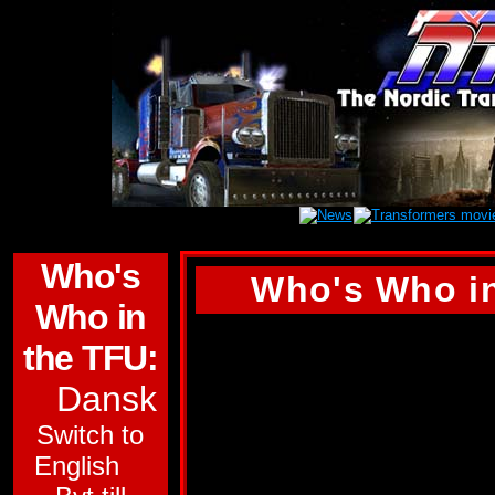
Who's
Who's Who in
Who in
DIRGE
the TFU:
Dansk
Gruppe:
Bedrager
Switch to
Funktion:
Kriger.
English