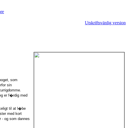
Utskriftsvänlig version
noget, som
for sin
aturrigdomme.
jeg er f�rdig med
ligt til at l�be
ster med kort
r - og som dannes