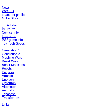
Contents:
News
WWTFU
character profiles
NTFA Store
Artiklar
Interviews
Comics info
Film news
PS2 game info
Toy Tech Specs
Generation 1
Generation 2
Machine Wars
Beast Wars
Beast Machines
Robots in
Disguise
Armada
Energon
Cybertron
Alternators
Animated
Japanese
Transformers
Links