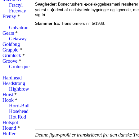
Svagheder:
Bonecrushers �del�ggelsesmani resulterer oft
Fractyl
yderst sj�ldent af nedstyrtede bygninger og lignende, men
Freeway
sig fri.
Frenzy
*
Stammer fra:
Transformers nr. 5/1988.
Galvatron
Gears
*
Getaway
Goldbug
Grapple
*
Grimlock
*
Groove
*
Grotusque
Hardhead
Headstrong
Highbrow
Hoist
*
Hook
*
Horri-Bull
Hosehead
Hot Rod
Hotspot
Hound
*
Huffer
Denne figur-profil er transkriberet fra den danske T