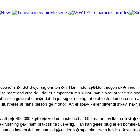
Who's Who in the Transformers Universe
bane" n�r det drejer sig om terr�n. Han finder sj�ldent nogen sk�nhed i 
e mere end arbejde - der er simpelthen ren kunst! han elsker at vise sig over
bot har en guldgrube, n�r det drejer sig om hurtigt at erobre Jorden og dens n
llustreres af hans personlige motto: "Alt er st�v - eller bliver til st�v, n�r 
t p� 400.000 kg/ton� ved en hastighed af 50 km/tim., hvilket er tilstr�kke
t�lrustning g�r ham praktisk talt us�rlig. Han kan g�re brug af en bombeka
han en laserpistol, og han indg�r i den k�mperobot, som kaldes Devastato