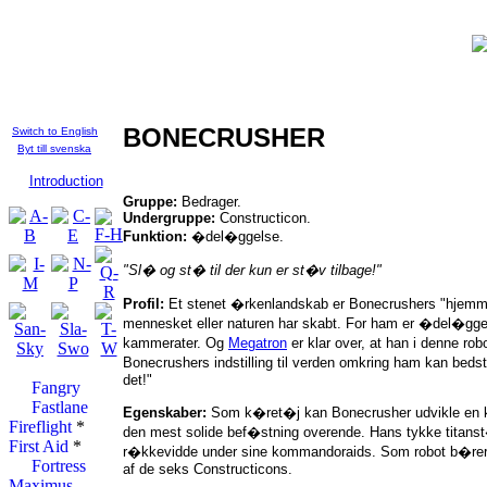
Who's Who in the
TFU:
Dansk
BONECRUSHER
Switch to English
Byt till svenska
Introduction
Gruppe:
Bedrager.
Undergruppe:
Constructicon.
Funktion:
�del�ggelse.
"Sl� og st� til der kun er st�v tilbage!"
Profil:
Et stenet �rkenlandskab er Bonecrushers "hjemme
mennesket eller naturen har skabt. For ham er �del�ggels
kammerater. Og
Megatron
er klar over, at han i denne ro
Bonecrushers indstilling til verden omkring ham kan bedst i
det!"
Fangry
Fastlane
Egenskaber:
Som k�ret�j kan Bonecrusher udvikle en kraf
Fireflight
*
den mest solide bef�stning overende. Hans tykke titans
First Aid
*
r�kkevidde under sine kommandoraids. Som robot b�rer 
Fortress
af de seks Constructicons.
Maximus