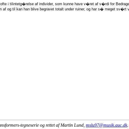
e i tilintetg�relse af individer, som kunne have v�ret af v�rdi for Bedrag
 af og til kan han blive begravet totalt under ruiner, og har s� meget sv�rt 
ransformers-tegneserie og rettet af Martin Lund,
mslu97@musik.auc.dk
.