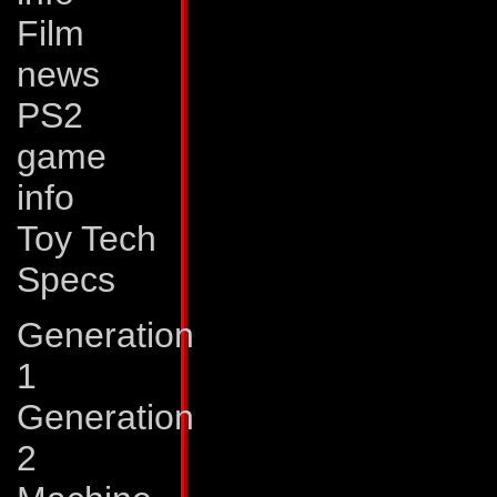
Styrke:
Pinpointer 
Film
styret granat-affyr
news
p� 0,0003 sekunde
PS2
bestemme, hvorn�r
game
per h�ndkraft elle
info
Crosshairs p� ham
Toy Tech
Specs
fart�j har Crossha
km/t og en r�kkevi
Generation
1
at kunne klare meg
Generation
robust bygget.
2
Svagheder:
Som v�