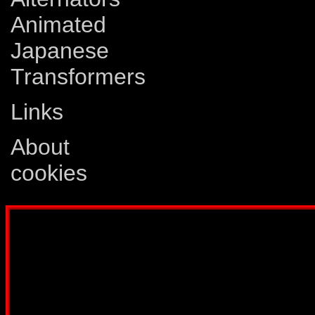
Animated
Japanese
Transformers
Links
About
cookies
Disclaimer: This website is not created
Comics, Dreamwave Productions, Devil'
IDW Publishing, Atari, Melbourne Hous
other company whose characters or prod
way intended to infringe on the copyri