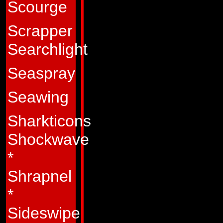
leverede de nyest
Scourge
d�delige v�ben ti
Scrapper
fr�nder. Men han 
Searchlight
mere foragt for sig 
Seaspray
efterh�nden som h
Seawing
smidt p� lossepla
Sharkticons
Han besluttede, at
Shockwave
tid p�, end at o
*
Han kvittede sit v�
Shrapnel
af Autoboter, lede
*
Maximus afviste kri
Sideswipe