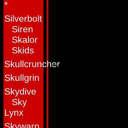
*
at bakke ham op og
Alligevel ledte div
Silverbolt
Siren
Autoboterne m�tte
Skalor
igen, og Crosshair
Skids
grund af sin tidli
Skullcruncher
Fortress Maximus 
Skullgrin
v�bentilsynsf�rend
Skydive
nogen ville m�ske 
Sky
m�ske er mindre gl
Lynx
og er bevidst om 
Skywarp