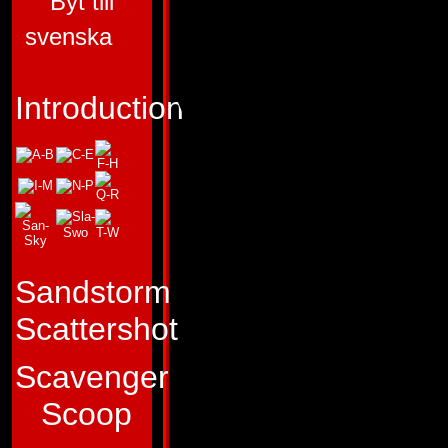
Byt till
Pinpointer.
svenska
Funktion:
Introduction
V�bentilsynsf�re
"Skyd ikke, f�r du
kredsl�bene i der
Profil:
Crosshairs 
Sandstorm
lang karriere bag 
Scattershot
Autoboternes v�b
Scavenger
tilbage p� Cybert
Scoop
fremskaffede, vedl