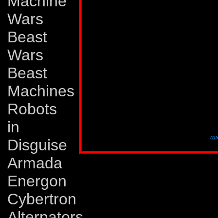
Machine
kvalme og svimmel
Wars
de dampe der opst�
Beast
Wars
Dette neds�tter h
Beast
bliver nogen gange
Machines
den destruktion, 
Robots
hans kamp-effektivi
in
Denne figur-profil er oversat af Martin Lund,
ms
Disguise
Armada
Energon
Cybertron
Alternators