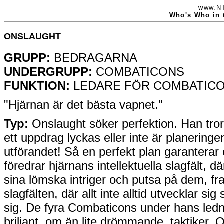
www.NT
Who's Who in 
ONSLAUGHT
GRUPP:
BEDRAGARNA
UNDERGRUPP:
COMBATICONS
FUNKTION:
LEDARE FÖR COMBATIC
"Hjärnan är det bästa vapnet."
Typ:
Onslaught söker perfektion. Han tror 
ett uppdrag lyckas eller inte är planeringen
utförandet! Så en perfekt plan garanterar
föredrar hjärnans intellektuella slagfält, 
sina lömska intriger och putsa på dem, fr
slagfälten, där allt inte alltid utvecklar s
sig. De fyra Combaticons under hans ledn
briljant, om än lite drömmande, taktiker. O