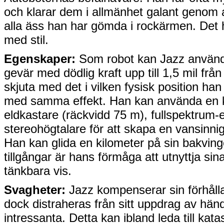
och klarar dem i allmänhet galant genom a
alla äss han har gömda i rockärmen. Det h
med stil.
Egenskaper:
Som robot kan Jazz använda
gevär med dödlig kraft upp till 1,5 mil frå
skjuta med det i vilken fysisk position han
med samma effekt. Han kan använda en k
eldkastare (räckvidd 75 m), fullspektrum-
stereohögtalare för att skapa en vansinnig
Han kan glida en kilometer på sin bakving
tillgångar är hans förmåga att utnyttja si
tänkbara vis.
Svagheter:
Jazz kompenserar sin förhåll
dock distraheras från sitt uppdrag av hän
intressanta. Detta kan ibland leda till katas