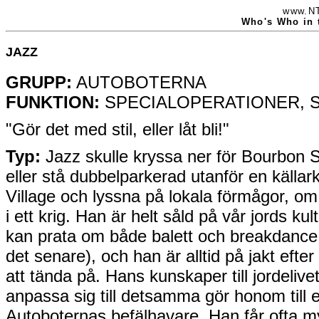
www.NT
Who's Who in 
JAZZ
GRUPP:
AUTOBOTERNA
FUNKTION:
SPECIALOPERATIONER, 
"Gör det med stil, eller låt bli!"
Typ:
Jazz skulle kryssa ner för Bourbon 
eller stå dubbelparkerad utanför en källar
Village och lyssna på lokala förmågor, om
i ett krig. Han är helt såld på vår jords kul
kan prata om både balett och breakdance
det senare), och han är alltid på jakt efte
att tända på. Hans kunskaper till jordeliv
anpassa sig till detsamma gör honom till en
Autoboternas befälhavare. Han får ofta m