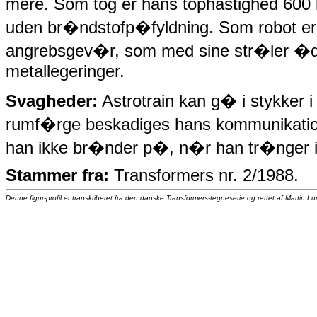
mere. Som tog er hans tophastighed 600
uden br�ndstofp�fyldning. Som robot er 
angrebsgev�r, som med sine str�ler �d
metallegeringer.
Svagheder:
Astrotrain kan g� i stykker 
rumf�rge beskadiges hans kommunikatio
han ikke br�nder p�, n�r han tr�nger i
Stammer fra:
Transformers nr. 2/1988.
Denne figur-profil er transkriberet fra den danske Transformers-tegneserie og rettet af Martin L