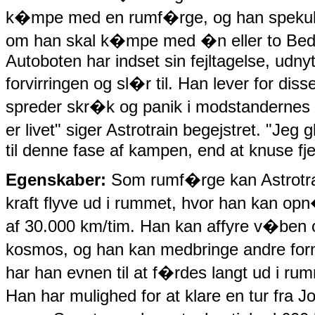
k�mpe med en rumf�rge, og han spekuler
om han skal k�mpe med �n eller to Bed
Autoboten har indset sin fejltagelse, udnyt
forvirringen og sl�r til. Han lever for di
spreder skr�k og panik i modstandernes 
er livet" siger Astrotrain begejstret. "Je
til denne fase af kampen, end at knuse fj
Egenskaber:
Som rumf�rge kan Astrotra
kraft flyve ud i rummet, hvor han kan op
af 30.000 km/tim. Han kan affyre v�ben og 
kosmos, og han kan medbringe andre form
har han evnen til at f�rdes langt ud i r
Han har mulighed for at klare en tur fra 