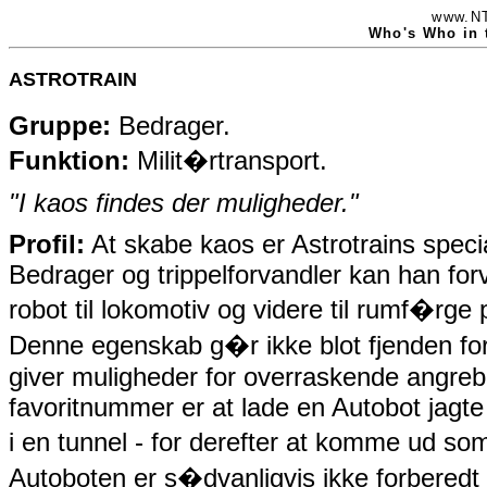
www.NT
Who's Who in 
ASTROTRAIN
Gruppe:
Bedrager.
Funktion:
Milit�rtransport.
"I kaos findes der muligheder."
Profil:
At skabe kaos er Astrotrains spec
Bedrager og trippelforvandler kan han forv
robot til lokomotiv og videre til rumf�rge 
Denne egenskab g�r ikke blot fjenden for
giver muligheder for overraskende angre
favoritnummer er at lade en Autobot jagt
i en tunnel - for derefter at komme ud s
Autoboten er s�dvanligvis ikke forberedt