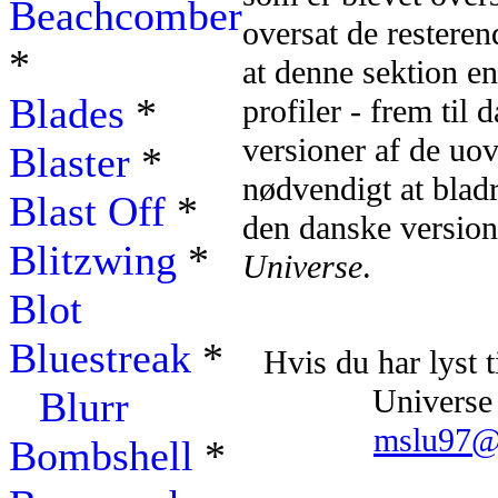
Beachcomber
oversat de resteren
*
at denne sektion en
Blades
*
profiler - frem til 
versioner af de uove
Blaster
*
nødvendigt at blad
Blast Off
*
den danske versio
Blitzwing
*
Universe
.
Blot
Bluestreak
*
Hvis du har lyst 
Universe 
Blurr
mslu97@
Bombshell
*