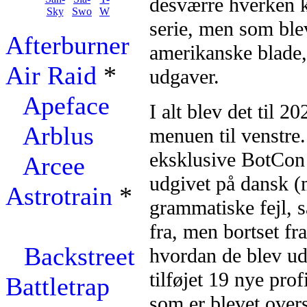
desværre hverken 
serie, men som blev
Afterburner
amerikanske blade
Air Raid
*
udgaver.
Apeface
I alt blev det til 2
Arblus
menuen til venstre.
eksklusive BotCon '
Arcee
udgivet på dansk (m
Astrotrain
*
grammatiske fejl, 
fra, men bortset fra
Backstreet
hvordan de blev ud
tilføjet 19 nye pro
Battletrap
som er blevet oversa